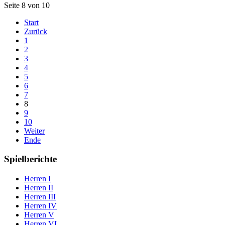
Seite 8 von 10
Start
Zurück
1
2
3
4
5
6
7
8
9
10
Weiter
Ende
Spielberichte
Herren I
Herren II
Herren III
Herren IV
Herren V
Herren VI