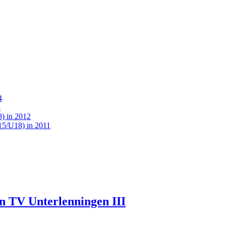
4
3
) in 2012
15/U18) in 2011
en TV Unterlenningen III