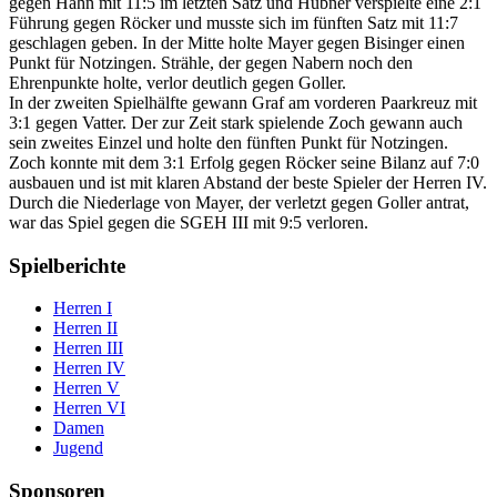
gegen Hahn mit 11:5 im letzten Satz und Hübner verspielte eine 2:1
Führung gegen Röcker und musste sich im fünften Satz mit 11:7
geschlagen geben. In der Mitte holte Mayer gegen Bisinger einen
Punkt für Notzingen. Strähle, der gegen Nabern noch den
Ehrenpunkte holte, verlor deutlich gegen Goller.
In der zweiten Spielhälfte gewann Graf am vorderen Paarkreuz mit
3:1 gegen Vatter. Der zur Zeit stark spielende Zoch gewann auch
sein zweites Einzel und holte den fünften Punkt für Notzingen.
Zoch konnte mit dem 3:1 Erfolg gegen Röcker seine Bilanz auf 7:0
ausbauen und ist mit klaren Abstand der beste Spieler der Herren IV.
Durch die Niederlage von Mayer, der verletzt gegen Goller antrat,
war das Spiel gegen die SGEH III mit 9:5 verloren.
Spielberichte
Herren I
Herren II
Herren III
Herren IV
Herren V
Herren VI
Damen
Jugend
Sponsoren