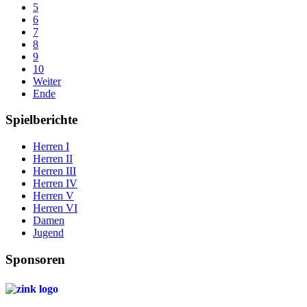
5
6
7
8
9
10
Weiter
Ende
Spielberichte
Herren I
Herren II
Herren III
Herren IV
Herren V
Herren VI
Damen
Jugend
Sponsoren