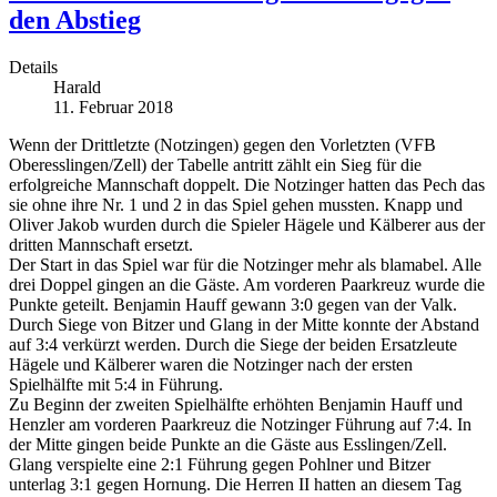
den Abstieg
Details
Harald
11. Februar 2018
Wenn der Drittletzte (Notzingen) gegen den Vorletzten (VFB
Oberesslingen/Zell) der Tabelle antritt zählt ein Sieg für die
erfolgreiche Mannschaft doppelt. Die Notzinger hatten das Pech das
sie ohne ihre Nr. 1 und 2 in das Spiel gehen mussten. Knapp und
Oliver Jakob wurden durch die Spieler Hägele und Kälberer aus der
dritten Mannschaft ersetzt.
Der Start in das Spiel war für die Notzinger mehr als blamabel. Alle
drei Doppel gingen an die Gäste. Am vorderen Paarkreuz wurde die
Punkte geteilt. Benjamin Hauff gewann 3:0 gegen van der Valk.
Durch Siege von Bitzer und Glang in der Mitte konnte der Abstand
auf 3:4 verkürzt werden. Durch die Siege der beiden Ersatzleute
Hägele und Kälberer waren die Notzinger nach der ersten
Spielhälfte mit 5:4 in Führung.
Zu Beginn der zweiten Spielhälfte erhöhten Benjamin Hauff und
Henzler am vorderen Paarkreuz die Notzinger Führung auf 7:4. In
der Mitte gingen beide Punkte an die Gäste aus Esslingen/Zell.
Glang verspielte eine 2:1 Führung gegen Pohlner und Bitzer
unterlag 3:1 gegen Hornung. Die Herren II hatten an diesem Tag